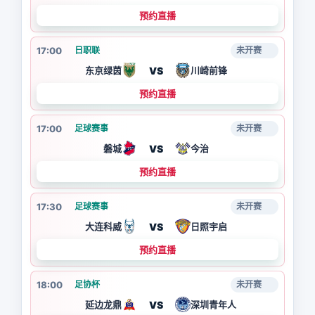
预约直播
17:00
日职联
未开赛
VS
东京绿茵
川崎前锋
预约直播
17:00
足球赛事
未开赛
VS
磐城
今治
预约直播
17:30
足球赛事
未开赛
VS
大连科威
日照宇启
预约直播
18:00
足协杯
未开赛
VS
延边龙鼎
深圳青年人