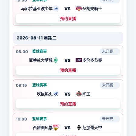
VS
马尼拉基亚波少年
圣胡安骑士
马
预约直播
2026-08-11 星期二
08:00
篮球赛事
未开赛
VS
亚特兰大梦想
多伦多节奏
预约直播
09:15
篮球赛事
未开赛
VS
坎昆热火
矿工
坎
预约直播
10:00
篮球赛事
未开赛
VS
西雅图风暴
芝加哥天空