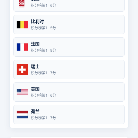
积分榜第1 · 6分
比利时
积分榜第1 · 5分
法国
积分榜第1 · 9分
瑞士
积分榜第1 · 7分
美国
积分榜第1 · 6分
荷兰
积分榜第1 · 7分