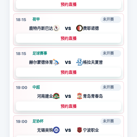
预约直播
18:15
荷甲
未开赛
VS
鹿特丹斯巴达
费耶诺德
预约直播
18:15
足球赛事
未开赛
VS
赫尔蒙德体育
格拉夫夏普
预约直播
19:00
中超
未开赛
VS
河南建业
青岛青春岛
预约直播
19:00
足协杯
未开赛
VS
无锡吴钩
宁波职业