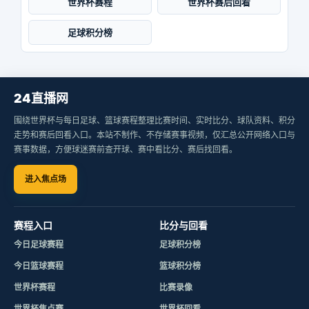
世界杯赛程
世界杯赛后回看
足球积分榜
24直播网
围绕世界杯与每日足球、篮球赛程整理比赛时间、实时比分、球队资料、积分
走势和赛后回看入口。本站不制作、不存储赛事视频，仅汇总公开网络入口与
赛事数据，方便球迷赛前查开球、赛中看比分、赛后找回看。
进入焦点场
赛程入口
比分与回看
今日足球赛程
足球积分榜
今日篮球赛程
篮球积分榜
世界杯赛程
比赛录像
世界杯焦点赛
世界杯回看