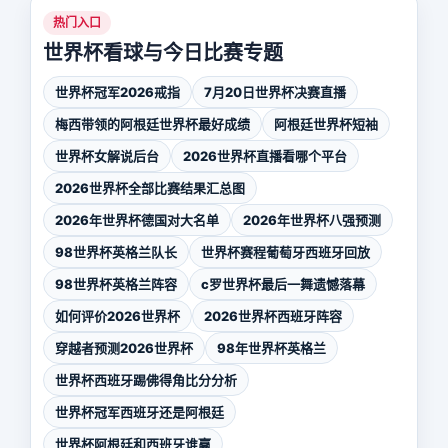
热门入口
世界杯看球与今日比赛专题
世界杯冠军2026戒指
7月20日世界杯决赛直播
梅西带领的阿根廷世界杯最好成绩
阿根廷世界杯短袖
世界杯女解说后台
2026世界杯直播看哪个平台
2026世界杯全部比赛结果汇总图
2026年世界杯德国对大名单
2026年世界杯八强预测
98世界杯英格兰队长
世界杯赛程葡萄牙西班牙回放
98世界杯英格兰阵容
c罗世界杯最后一舞遗憾落幕
如何评价2026世界杯
2026世界杯西班牙阵容
穿越者预测2026世界杯
98年世界杯英格兰
世界杯西班牙踢佛得角比分分析
世界杯冠军西班牙还是阿根廷
世界杯阿根廷和西班牙谁赢