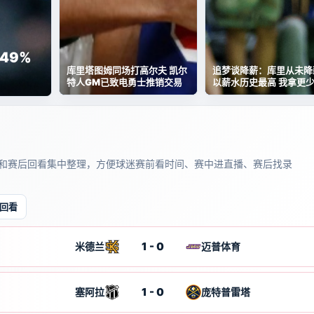
49%
库里塔图姆同场打高尔夫 凯尔
追梦谈降薪：库里从未降
特人GM已致电勇士推销交易
以薪水历史最高 我拿更
能留勇士
和赛后回看集中整理，方便球迷赛前看时间、赛中进直播、赛后找录
回看
1 - 0
米德兰
迈普体育
1 - 0
塞阿拉
庞特普雷塔