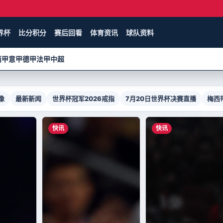
界杯
比分积分
赛后回看
体育资讯
球队资料
西甲
意甲
德甲
法甲
中超
像
最新新闻
世界杯冠军2026戒指
7月20日世界杯决赛直播
梅西
快讯
快讯