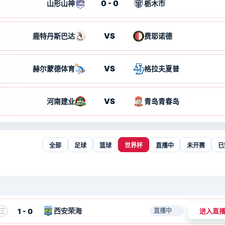
0 - 0
山形山神
栃木市
VS
鹿特丹斯巴达
费耶诺德
VS
赫尔蒙德体育
格拉夫夏普
VS
河南建业
青岛青春岛
全部
足球
篮球
世界杯
直播中
未开赛
已
西安荣海
1 - 0
进入直
直播中