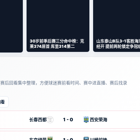
30岁前季后赛三分命中榜：克
山东泰山B队3-1客胜海
莱374居首 库里314第二
经开 提前两轮锁定争冠
和赛后回看集中整理，方便球迷赛前看时间、赛中进直播、赛后找录
回看
1 - 0
长春西都
西安荣海
1 - 0
东京绿茵
川崎前锋