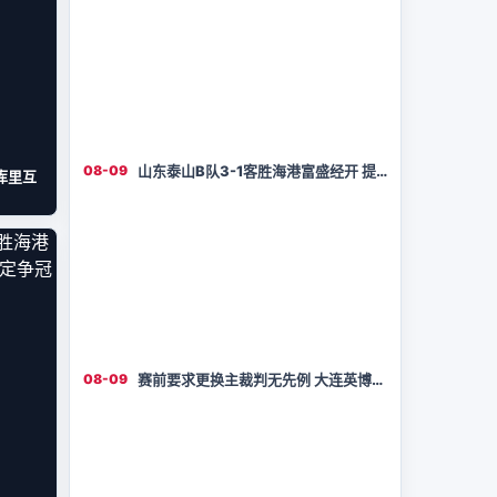
08-09
山东泰山B队3-1客胜海港富盛经开 提
库里互
前两轮锁定争冠组
08-09
赛前要求更换主裁判无先例 大连英博1-
0双杀辽宁铁人