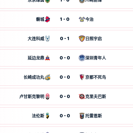
1 - 0
磐城
今治
0 - 1
大连科威
日照宇启
0 - 0
延边龙鼎
深圳青年人
0 - 0
长崎成功丸
京都不死鸟
0 - 0
卢甘斯克黎明
克里夫巴斯
0 - 0
法伦斯
托雷恩斯