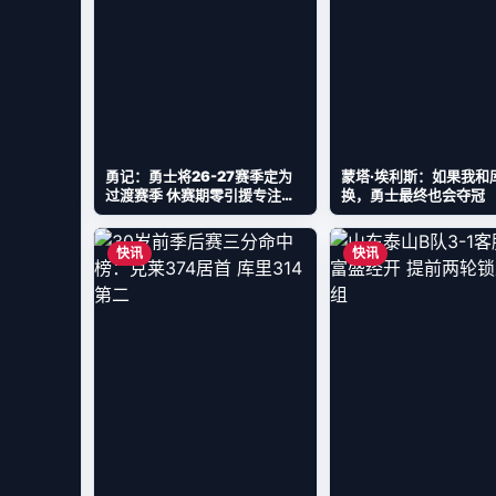
勇记：勇士将26-27赛季定为
蒙塔·埃利斯：如果我和
过渡赛季 休赛期零引援专注内
换，勇士最终也会夺冠
部培养
快讯
快讯