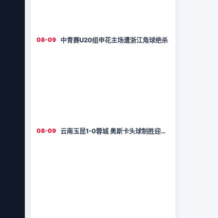
08-09
中青赛U20组申花主场遭浙江角球绝杀
08-09
云南玉昆1-0蓉城 奥斯卡头球制胜迎交
手首胜