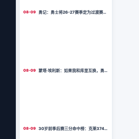
08-09
勇记：勇士将26-27赛季定为过渡赛季
休赛期零引援专注内部培养
08-09
蒙塔·埃利斯：如果我和库里互换，勇士
最终也会夺冠
08-09
30岁前季后赛三分命中榜：克莱374居
首 库里314第二