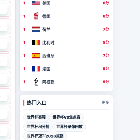
美国
1
6分
播
德国
1
6分
播
荷兰
1
7分
比利时
1
5分
播
西班牙
1
7分
播
法国
1
9分
播
阿根廷
1
9分
播
热门入口
更多
播
世界杯赛程
世界杯VS焦点赛
世界杯积分榜
世界杯录像回放
播
世界杯冠军2026戒指