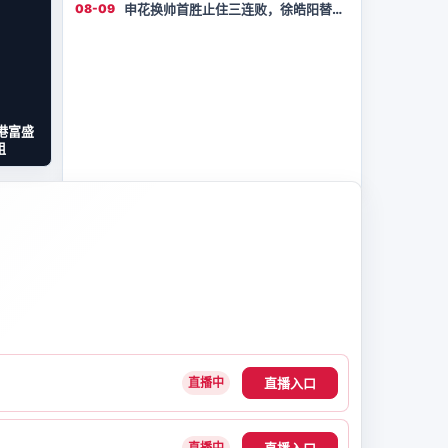
08-09
申花换帅首胜止住三连败，徐皓阳替补
破门定胜局
港富盛
组
直播入口
直播中
直播入口
直播中