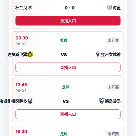
0 - 0
杜兰戈
海盗
直播入口
09:30
篮球
未开赛
08-08
VS
达拉斯飞翼
金州女武神
直播入口
13:45
足球
未开赛
08-08
VS
海道札幌冈萨多
德岛漩涡
直播入口
16:30
足球
未开赛