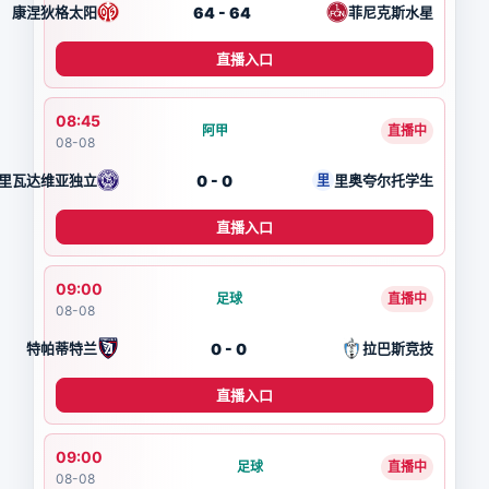
64 - 64
康涅狄格太阳
菲尼克斯水星
直播入口
08:45
阿甲
直播中
08-08
0 - 0
里瓦达维亚独立
里奥夸尔托学生
里
直播入口
09:00
足球
直播中
08-08
0 - 0
特帕蒂特兰
拉巴斯竞技
直播入口
09:00
足球
直播中
08-08