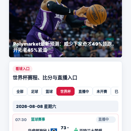
Polymarket最新预测：威少下家奇才49%领跑，
开拓者45%紧追
看球入口
世界杯赛程、比分与直播入口
全部
足球
篮球
世界杯
直播中
未开赛
已完赛
2026-08-08 星期六
07:30
篮球赛事
直播中
73 -
华盛顿神秘人
亚特兰大梦想