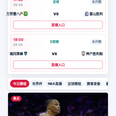
足球
未开赛
08-08
VS
万劳雷八户
富山胜利
直播入口
18:00
日职联
未开赛
08-08
VS
福冈黄蜂
神户胜利船
直播入口
今日赛程
世界杯
NBA直播
足球赛程
赛事录像
最新新
焦点