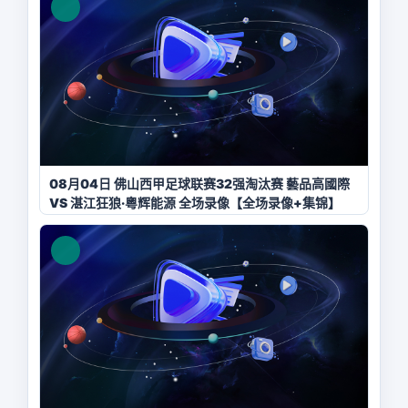
08月04日 佛山西甲足球联赛32强淘汰赛 藝品高國際
VS 湛江狂狼·粵辉能源 全场录像【全场录像+集锦】