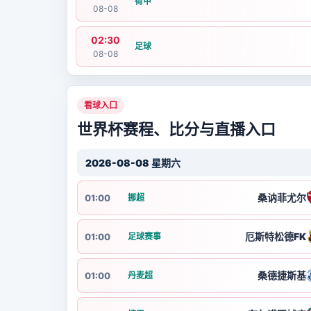
荷甲
08-08
02:30
足球
08-08
看球入口
世界杯赛程、比分与直播入口
2026-08-08 星期六
桑讷菲尤尔
01:00
挪超
厄斯特松德FK
01:00
足球赛事
桑德捷斯基
01:00
丹麦超