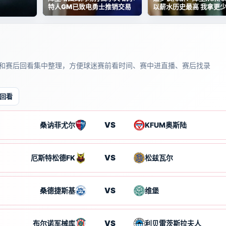
特人GM已致电勇士推销交易
以薪水历史最高 我拿更
能留勇士
和赛后回看集中整理，方便球迷赛前看时间、赛中进直播、赛后找录
回看
VS
桑讷菲尤尔
KFUM奥斯陆
VS
厄斯特松德FK
松兹瓦尔
VS
桑德捷斯基
维堡
VS
布尔诺军械库
利贝雷茨斯拉夫人