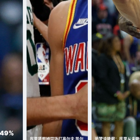
49%
库里塔图姆同场打高尔夫 凯尔
追梦谈降薪：库里从未降