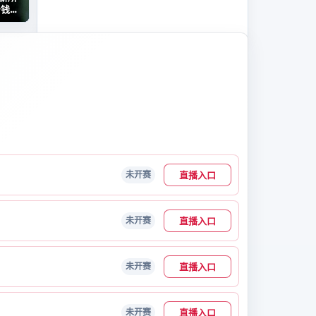
少钱才
直播入口
未开赛
直播入口
未开赛
直播入口
未开赛
直播入口
未开赛