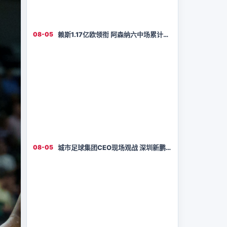
08-05
赖斯1.17亿欧领衔 阿森纳六中场累计投
入4.1亿欧
08-05
城市足球集团CEO现场观战 深圳新鹏
城2-0击退重庆铜梁龙