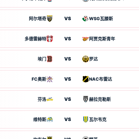
VS
阿尔塔奇
WSG瓦滕斯
VS
多德雷赫特
阿贾克斯青年
VS
埃门
罗达
VS
FC奥斯
NAC布雷达
VS
芬洛
赫拉克勒斯
VS
维特斯
瓦尔韦克