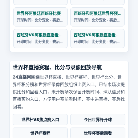
世界杯阿根廷西班牙比赛
西班牙和阿根廷世界杯预测
开球时间 · 比分变化 · 赛后回看
开球时间 · 比分变化 · 赛后回看
西班牙VS阿根廷直播世界杯主题曲简谱
西班牙VS阿根廷直播世界杯主题曲线
开球时间 · 比分变化 · 赛后回看
开球时间 · 比分变化 · 赛后回看
世界杯直播赛程、比分与录像回放导航
24直播网
围绕世界杯直播、世界杯赛程、世界杯比分、世
界杯积分榜和世界杯录像回放组织比赛入口。已结束场次提
供比分和回看入口，未开赛场次保留开赛时间、球队信息和
直播预约入口，方便用户赛前看时间、赛中进直播、赛后找
回看。
世界杯VS焦点赛入口
今日世界杯开球
世界杯赛程
世界杯赛后回看