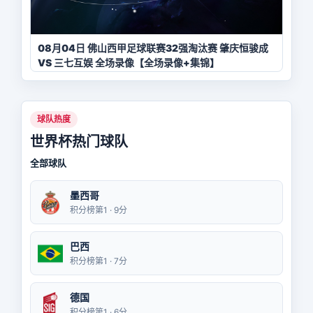
08月04日 佛山西甲足球联赛32强淘汰赛 肇庆恒骏成
VS 三七互娱 全场录像【全场录像+集锦】
球队热度
世界杯热门球队
全部球队
墨西哥
积分榜第1 · 9分
巴西
积分榜第1 · 7分
德国
积分榜第1 · 6分