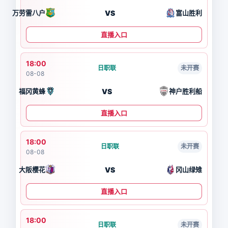
VS
万劳雷八户
富山胜利
直播入口
18:00
日职联
未开赛
08-08
VS
福冈黄蜂
神户胜利船
直播入口
18:00
日职联
未开赛
08-08
VS
大阪樱花
冈山绿雉
直播入口
18:00
日职联
未开赛