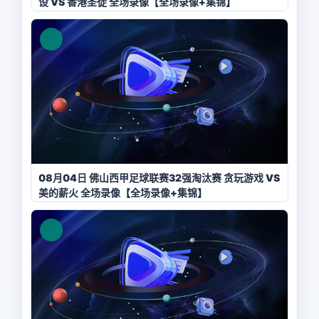
设 VS 香港圣徒 全场录像【全场录像+集锦】
08月04日 佛山西甲足球联赛32强淘汰赛 贪玩游戏 VS
美的薪火 全场录像【全场录像+集锦】