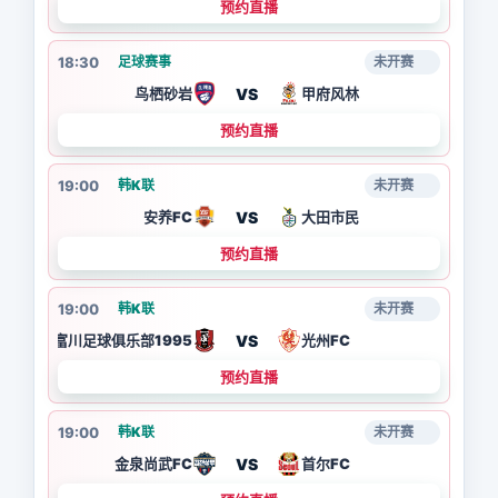
预约直播
18:30
足球赛事
未开赛
VS
鸟栖砂岩
甲府风林
预约直播
19:00
韩K联
未开赛
VS
安养FC
大田市民
预约直播
19:00
韩K联
未开赛
VS
富川足球俱乐部1995
光州FC
预约直播
19:00
韩K联
未开赛
VS
金泉尚武FC
首尔FC