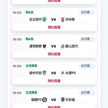
预约直播
19:00
韩K联
未开赛
VS
全北现代
济州联
预约直播
19:00
韩K联
未开赛
VS
浦项制铁
蔚山现代
预约直播
19:00
足球赛事
未开赛
VS
坡州市民
水原FC
水
预约直播
19:00
足球赛事
未开赛
VS
城南FC
天安城
预约直播