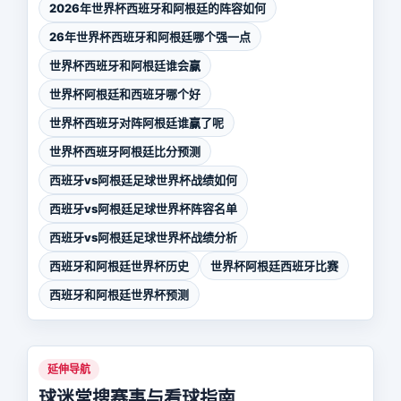
2026年世界杯西班牙和阿根廷的阵容如何
26年世界杯西班牙和阿根廷哪个强一点
世界杯西班牙和阿根廷谁会赢
世界杯阿根廷和西班牙哪个好
世界杯西班牙对阵阿根廷谁赢了呢
世界杯西班牙阿根廷比分预测
西班牙vs阿根廷足球世界杯战绩如何
西班牙vs阿根廷足球世界杯阵容名单
西班牙vs阿根廷足球世界杯战绩分析
西班牙和阿根廷世界杯历史
世界杯阿根廷西班牙比赛
西班牙和阿根廷世界杯预测
延伸导航
球迷常搜赛事与看球指南