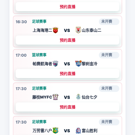
预约直播
16:30
足球赛事
未开赛
VS
上海海港二
山东泰山二
预约直播
17:00
篮球赛事
未开赛
VS
帕赛航海者
黎刹金冷
预约直播
17:30
足球赛事
未开赛
VS
藤枝MYFC
仙台七夕
预约直播
17:30
足球赛事
未开赛
VS
万劳雷八户
富山胜利