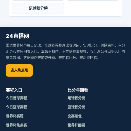
足球积分榜
24直播网
围绕世界杯与每日足球、篮球赛程整理比赛时间、实时比分、球队资料、积分
走势和赛后回看入口。本站不制作、不存储赛事视频，仅汇总公开网络入口与
赛事数据，方便球迷赛前查开球、赛中看比分、赛后找回看。
进入焦点场
赛程入口
比分与回看
今日足球赛程
足球积分榜
今日篮球赛程
篮球积分榜
世界杯赛程
比赛录像
世界杯焦点赛
世界杯回看